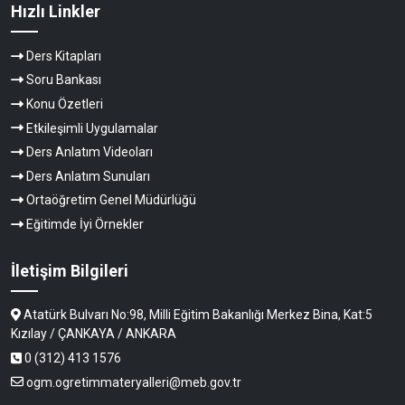
Hızlı Linkler
Ders Kitapları
Soru Bankası
Konu Özetleri
Etkileşimli Uygulamalar
Ders Anlatım Videoları
Ders Anlatım Sunuları
Ortaöğretim Genel Müdürlüğü
Eğitimde İyi Örnekler
İletişim Bilgileri
Atatürk Bulvarı No:98, Milli Eğitim Bakanlığı Merkez Bina, Kat:5
Kızılay / ÇANKAYA / ANKARA
0 (312) 413 1576
ogm.ogretimmateryalleri@meb.gov.tr