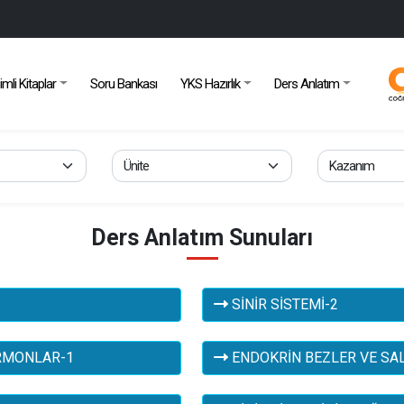
imli Kitaplar
Soru Bankası
YKS Hazırlık
Ders Anlatım
Ders Anlatım Sunuları
SİNİR SİSTEMİ-2
ORMONLAR-1
ENDOKRİN BEZLER VE SA