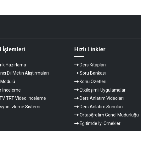
 İşlemleri
Hızlı Linkler
rik Hazırlama
Ders Kitapları
cı Dil Metin Alıştırmaları
Soru Bankası
 Modülü
Konu Özetleri
o İnceleme
Etkileşimli Uygulamalar
TV TRT Video İnceleme
Ders Anlatım Videoları
syon İzleme Sistemi
Ders Anlatım Sunuları
Ortaöğretim Genel Müdürlüğü
Eğitimde İyi Örnekler
u