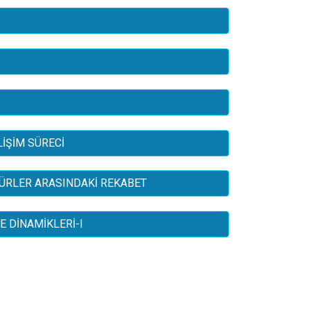
İŞİM SÜRECİ
TÜRLER ARASINDAKİ REKABET
 DİNAMİKLERİ-I