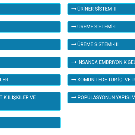
ÜRİNER SİSTEM-II
ÜREME SİSTEMİ-I
ÜREME SİSTEMİ-III
İNSANDA EMBRİYONİK GEL
RLER
KOMÜNİTEDE TÜR İÇİ VE 
K İLİŞKİLER VE
POPÜLASYONUN YAPISI VE