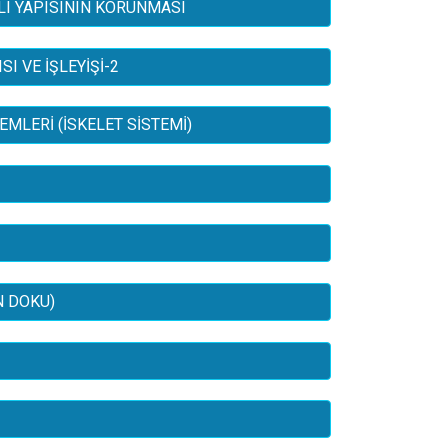
LI YAPISININ KORUNMASI
I VE İŞLEYİŞİ-2
MLERİ (İSKELET SİSTEMİ)
N DOKU)