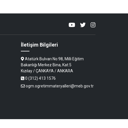
İletişim Bilgileri
Atatürk Bulvarı No:98, Milli Eğitim
Bakanlığı Merkez Bina, Kat:5
Kızılay / ÇANKAYA / ANKARA
0 (312) 413 1576
ogm.ogretimmateryalleri@meb.gov.tr