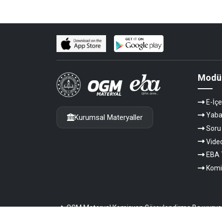
Modül
E-İçe
Yaban
Kurumsal Materyaller
Soru
Vide
EBA 
Komi
OGM Materyal Komisyon Görevlendirme Başvurus