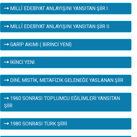
MİLLÎ EDEBİYAT ANLAYIŞINI YANSITAN ŞİİR I
MİLLÎ EDEBİYAT ANLAYIŞINI YANSITAN ŞİİR II
GARİP AKIMI ( BİRİNCİ YENİ)
İKİNCİ YENİ
DİNÎ, MİSTİK, METAFİZİK GELENEĞE YASLANAN ŞİİR
1960 SONRASI TOPLUMCU EĞİLİMLERİ YANSITAN
ŞİİR
1980 SONRASI TÜRK ŞİİRİ