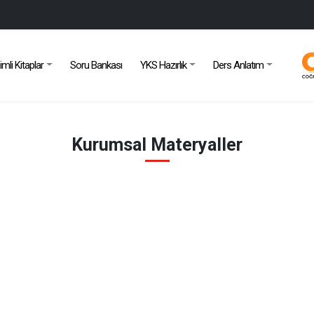
imli Kitaplar
Soru Bankası
YKS Hazırlık
Ders Anlatım
Kurumsal Materyaller