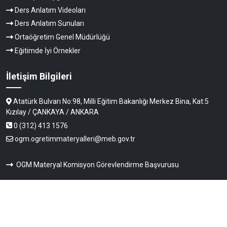
Ders Anlatım Videoları
Ders Anlatım Sunuları
Ortaöğretim Genel Müdürlüğü
Eğitimde İyi Örnekler
İletişim Bilgileri
Atatürk Bulvarı No:98, Milli Eğitim Bakanlığı Merkez Bina, Kat:5
Kızılay / ÇANKAYA / ANKARA
0 (312) 413 1576
ogm.ogretimmateryalleri@meb.gov.tr
OGM Materyal Komisyon Görevlendirme Başvurusu
Copyright © 2026.
Ortaöğretim Genel Müdürlüğü Öğretim Materyalleri
Tüm Hakları Saklıdır.
ve İçerik Geliştirme Daire Başkanlığı