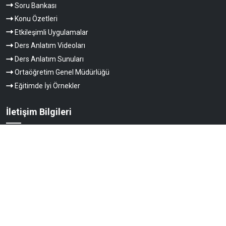
Soru Bankası
Konu Özetleri
Etkileşimli Uygulamalar
Ders Anlatım Videoları
Ders Anlatım Sunuları
Ortaöğretim Genel Müdürlüğü
Eğitimde İyi Örnekler
İletişim Bilgileri
Atatürk Bulvarı No:98, Milli Eğitim Bakanlığı Merkez Bina, Kat:5
Kızılay / ÇANKAYA / ANKARA
0 (312) 413 1576
ogm.ogretimmateryalleri@meb.gov.tr
OGM Materyal Komisyon Görevlendirme Başvurusu