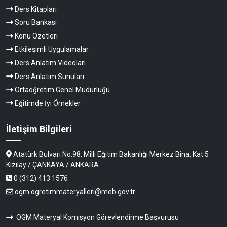
Ders Kitapları
Soru Bankası
Konu Özetleri
Etkileşimli Uygulamalar
Ders Anlatım Videoları
Ders Anlatım Sunuları
Ortaöğretim Genel Müdürlüğü
Eğitimde İyi Örnekler
İletişim Bilgileri
Atatürk Bulvarı No:98, Milli Eğitim Bakanlığı Merkez Bina, Kat:5
Kızılay / ÇANKAYA / ANKARA
0 (312) 413 1576
ogm.ogretimmateryalleri@meb.gov.tr
OGM Materyal Komisyon Görevlendirme Başvurusu