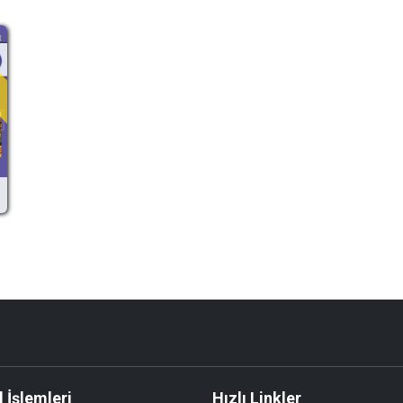
e
 İşlemleri
Hızlı Linkler