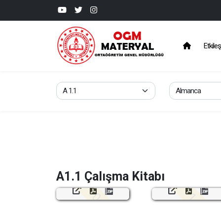
Etkileş
A1.1 Çalışma Kitabı
0. Ünite
1. Ünit