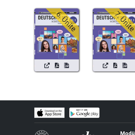
6. Ünite
7. Ünit
Modül