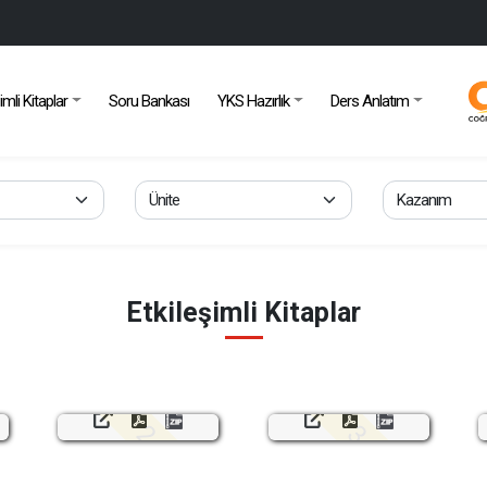
imli Kitaplar
Soru Bankası
YKS Hazırlık
Ders Anlatım
Etkileşimli Kitaplar
e
2. Ünite
3. Ünite