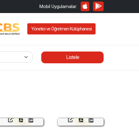
Mobil Uygulamalar:
Yönetici ve Öğretmen Kütüphanesi
Listele
4. Ünite
5. Ünite