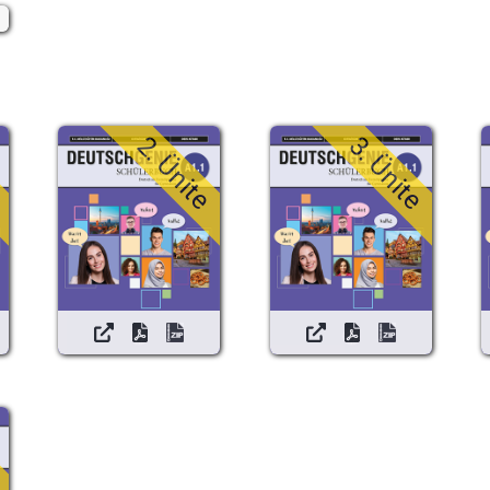
e
e
2. Ünite
3. Ünite
e