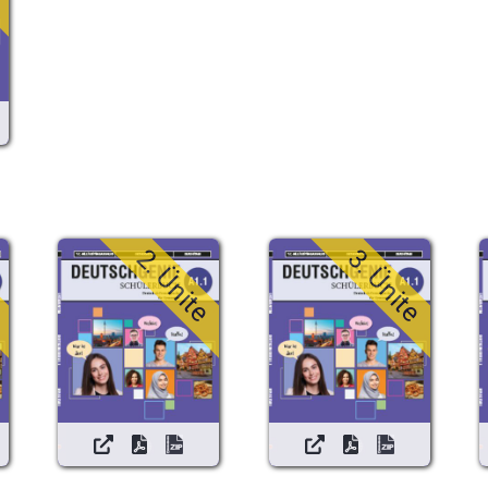
e
2. Ünite
3. Ünite