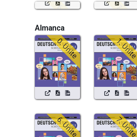
6. Ünite
7. Ünit
Almanca
0. Ünite
1. Ünit
6. Ünite
7. Ünit