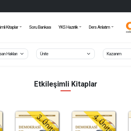
imli Kitaplar
Soru Bankası
YKS Hazırlık
Ders Anlatım
Etkileşimli Kitaplar
e
3. Ünite
4. Ünite