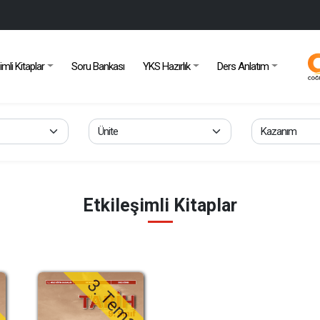
imli Kitaplar
Soru Bankası
YKS Hazırlık
Ders Anlatım
Etkileşimli Kitaplar
a
3. Tema