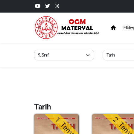
Etkileş
Tarih
1. Tema
2. Tem