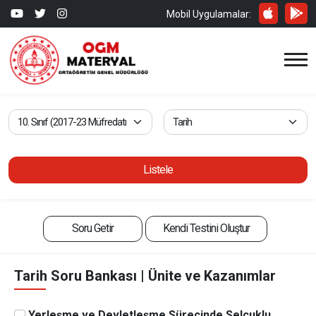
Mobil Uygulamalar:
Listele
Soru Getir
Kendi Testini Oluştur
Tarih Soru Bankası | Ünite ve Kazanımlar
Yerleşme ve Devletleşme Sürecinde Selçuklu