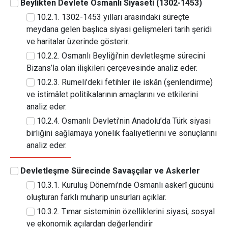
Beylikten Devlete Osmanlı Siyaseti (1302-1453)
10.2.1. 1302-1453 yılları arasındaki süreçte
meydana gelen başlıca siyasi gelişmeleri tarih şeridi
ve haritalar üzerinde gösterir.
10.2.2. Osmanlı Beyliği’nin devletleşme sürecini
Bizans’la olan ilişkileri çerçevesinde analiz eder.
10.2.3. Rumeli’deki fetihler ile iskân (şenlendirme)
ve istimâlet politikalarının amaçlarını ve etkilerini
analiz eder.
10.2.4. Osmanlı Devleti’nin Anadolu’da Türk siyasi
birliğini sağlamaya yönelik faaliyetlerini ve sonuçlarını
analiz eder.
Devletleşme Sürecinde Savaşçılar ve Askerler
10.3.1. Kuruluş Dönemi’nde Osmanlı askerî gücünü
oluşturan farklı muharip unsurları açıklar.
10.3.2. Tımar sisteminin özelliklerini siyasi, sosyal
ve ekonomik açılardan değerlendirir