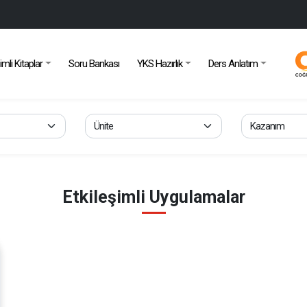
imli Kitaplar
Soru Bankası
YKS Hazırlık
Ders Anlatım
Etkileşimli Uygulamalar