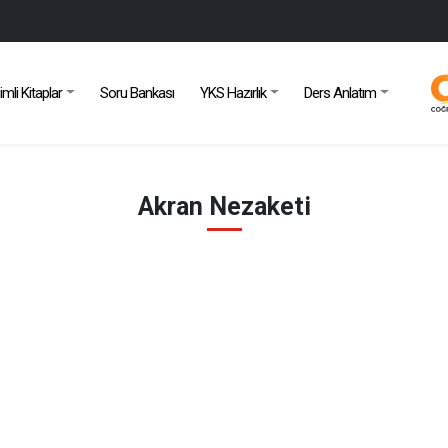
imli Kitaplar
Soru Bankası
YKS Hazırlık
Ders Anlatım
Akran Nezaketi